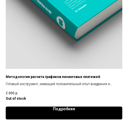
Методология расчета графиков лизинговых платежей
Ан
Готовый инструмент, имеющий положительный опыт внедрения и
Чек
использования
сов
2 000
р.
1 0
уко
Out of stock
при
Подробнее