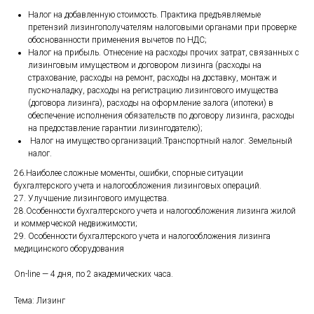
Налог на добавленную стоимость. Практика предъявляемые
претензий лизингополучателям налоговыми органами при проверке
обоснованности применения вычетов по НДС;
Налог на прибыль. Отнесение на расходы прочих затрат, связанных с
лизинговым имуществом и договором лизинга (расходы на
страхование, расходы на ремонт, расходы на доставку, монтаж и
пуско-наладку, расходы на регистрацию лизингового имущества
(договора лизинга), расходы на оформление залога (ипотеки) в
обеспечение исполнения обязательств по договору лизинга, расходы
на предоставление гарантии лизингодателю);
Налог на имущество организаций.Транспортный налог. Земельный
налог.
26.Наиболее сложные моменты, ошибки, спорные ситуации
бухгалтерского учета и налогообложения лизинговых операций.
27. Улучшение лизингового имущества.
28.Особенности бухгалтерского учета и налогообложения лизинга жилой
и коммерческой недвижимости;
29. Особенности бухгалтерского учета и налогообложения лизинга
медицинского оборудования
On-line — 4 дня, по 2 академических часа.
Тема: Лизинг