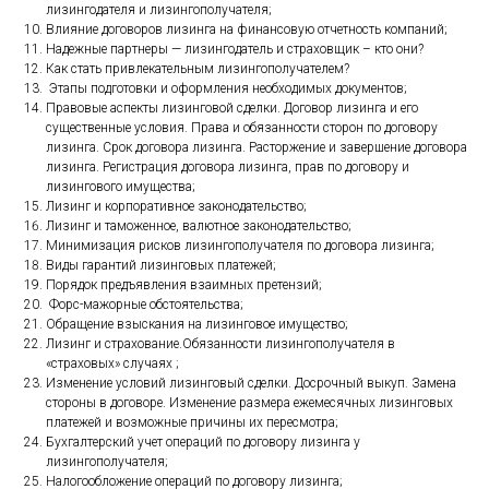
лизингодателя и лизингополучателя;
Влияние договоров лизинга на финансовую отчетность компаний;
Надежные партнеры — лизингодатель и страховщик – кто они?
Как стать привлекательным лизингополучателем?
Этапы подготовки и оформления необходимых документов;
Правовые аспекты лизинговой сделки. Договор лизинга и его
существенные условия. Права и обязанности сторон по договору
лизинга. Срок договора лизинга. Расторжение и завершение договора
лизинга. Регистрация договора лизинга, прав по договору и
лизингового имущества;
Лизинг и корпоративное законодательство;
Лизинг и таможенное, валютное законодательство;
Минимизация рисков лизингополучателя по договора лизинга;
Виды гарантий лизинговых платежей;
Порядок предъявления взаимных претензий;
Форс-мажорные обстоятельства;
Обращение взыскания на лизинговое имущество;
Лизинг и страхование.Обязанности лизингополучателя в
«страховых» случаях ;
Изменение условий лизинговый сделки. Досрочный выкуп. Замена
стороны в договоре. Изменение размера ежемесячных лизинговых
платежей и возможные причины их пересмотра;
Бухгалтерский учет операций по договору лизинга у
лизингополучателя;
Налогообложение операций по договору лизинга;