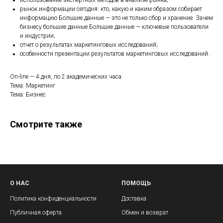
использование экспертных методов в анализе рынка;
рынок информации сегодня: кто, какую и каким образом собирает
информацию Большие данные — это не только сбор и хранение. Зачем
бизнесу большие данные Большие данные — ключевые пользователи
и индустрии;
отчет о результатах маркетинговых исследований;
особенности презентации результатов маркетинговых исследований.
On-line — 4 дня, по 2 академических часа.
Тема: Маркетинг
Тема: Бизнес
Смотрите также
О НАС
ПОМОЩЬ
Политика конфиденциальности
Доставка
Публичная оферта
Обмен и возврат