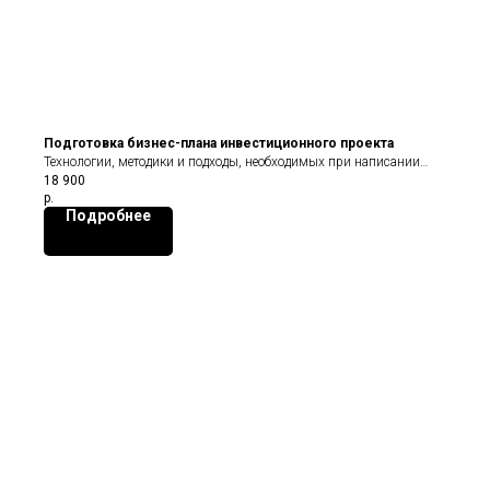
Подготовка бизнес-плана инвестиционного проекта
Технологии, методики и подходы, необходимых при написании
18 900
бизнес-плана
р.
Подробнее