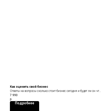
Как оценить свой бизнес
Ответы на вопросы сколько стоит бизнес сегодня и будет ли он что
7 990
то стоить завтра
р.
Подробнее