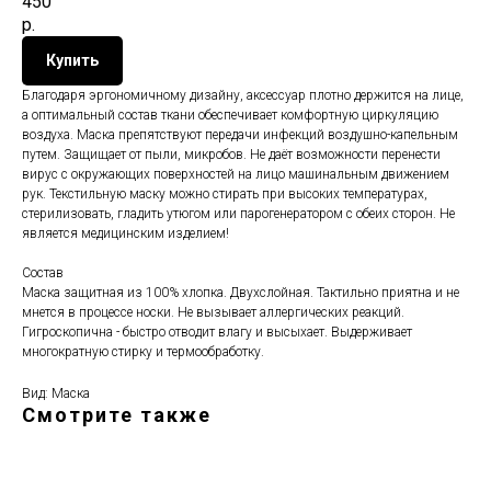
450
р.
Купить
Благодаря эргономичному дизайну, аксессуар плотно держится на лице,
а оптимальный состав ткани обеспечивает комфортную циркуляцию
воздуха. Маска препятствуют передачи инфекций воздушно-капельным
путем. Защищает от пыли, микробов. Не даёт возможности перенести
вирус с окружающих поверхностей на лицо машинальным движением
рук. Текстильную маску можно стирать при высоких температурах,
стерилизовать, гладить утюгом или парогенератором с обеих сторон. Не
является медицинским изделием!
Состав
Маска защитная из 100% хлопка. Двухслойная. Тактильно приятна и не
мнется в процессе носки. Не вызывает аллергических реакций.
Гигроскопична - быстро отводит влагу и высыхает. Выдерживает
многократную стирку и термообработку.
Вид: Маска
Смотрите также